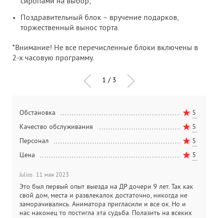
сиропами на выбор;
Поздравительный блок – вручение подарков,
торжественный вынос торта.
*Внимание! Не все перечисленные блоки включены в
2-х часовую программу.
1
/
3
5
Обстановка
5
О
5
Качество обслуживания
5
К
5
Персонал
5
П
5
Цена
5
Ц
Julios
11 мая 2023
O
Это был первый опыт выезда на ДР дочери 9 лет. Так как
О
свой дом, места и развлекалок достаточно, никогда не
о
заморачивались. Аниматора пригласили и все ок. Но и
П
нас наконец то постигла эта судьба. Полазить на всяких
о