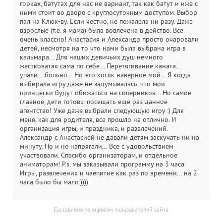
горках, батутах для нас не вариант, так как батут и иже с
в
ними стоит во дворе с круглосуточным доступом. Выбор
и
пал на Клюк-ву. Если честно, не пожалела ни разу. Даже
взрослые (т.е. я мама) была вовлечена в действо. Все
очень классно! Анастасия и Александр просто очаровали
детей, несмотря на то что нами была выбрана игра в
кальмара... Для наших девичьих душ немного
жестковатая сама по себе... Перетягивание каната...
упали... больно... Но это косяк наверное мой... Я когда
выбирала игру даже не задумывалась, что мои
принцески будут обижаться на соперников... Но самое
главное, дети готовы посещать еще раз данное
агентство! Уже даже выбрали следующую игру :) Для
меня, как для родителя, все прошло на отлично. И
организация игры, и праздника, и развлечений.
Александр с Анастасией не давали детям заскучать ни на
минуту. Но и не напрягали... Все с удовольствием
участвовали. Спасибо организаторам, и отдельное
аниматорам! P.s. мы заказывали программу на 3 часа.
Игры, развлечения и чаепитие как раз по времени... на 2
часа было бы мало:))))
Составлено по опросам пользователей сайта