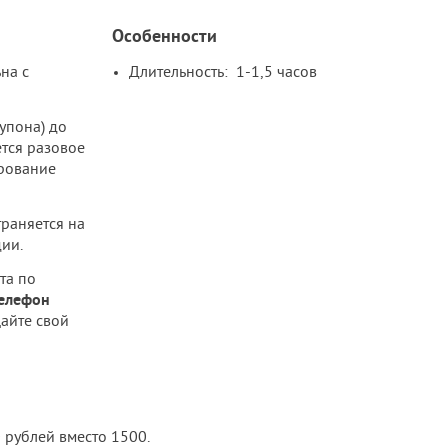
Особенности
на с
Длительность: 1-1,5 часов
упона) до
ется разовое
рование
траняется на
ии.
та по
телефон
щайте свой
 рублей вместо 1500.