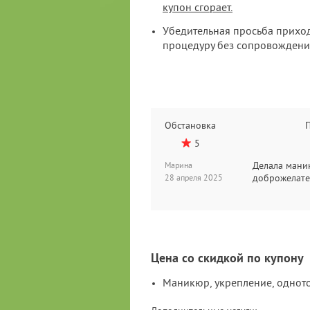
купон сгорает.
Убедительная просьба приход
процедуру без сопровождени
ат
Цена
Обстановка
5
5
ательный. Огромная
Делала маник
Марина
ю.
доброжелател
28 апреля 2025
Цена со скидкой по купону
Маникюр, укрепление, одното