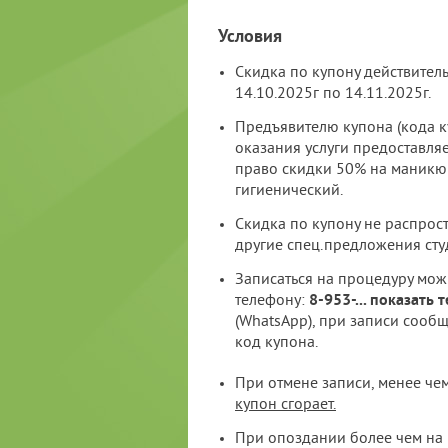
Условия
Скидка по купону действитель
14.10.2025г по 14.11.2025г.
Предъявителю купона (кода к
оказания услуги предоставля
право скидки 50% на маникю
гигиенический.
Скидка по купону не распрос
другие спец.предложения сту
Записаться на процедуру мож
телефону:
8-953-
...
показать 
(WhatsApp), при записи сооб
код купона.
При отмене записи, менее чем 
купон сгорает.
При опоздании более чем на 