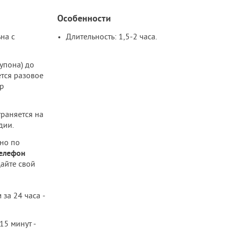
Особенности
на с
Длительность: 1,5-2 часа.
упона) до
ется разовое
р
траняется на
дии.
но по
телефон
щайте свой
за 24 часа -
15 минут -