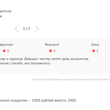
ить на
я.
1
/
2
Персонал
Результат
Цена
5
5
5
юр и педикюр. Девушка- мастер своего дела, аккуратная,
ьная. Спасибо, всё понравилось
Результаты телефонного опроса пользователей нашего сайта
нное покрытие – 1000 рублей вместо 2000.