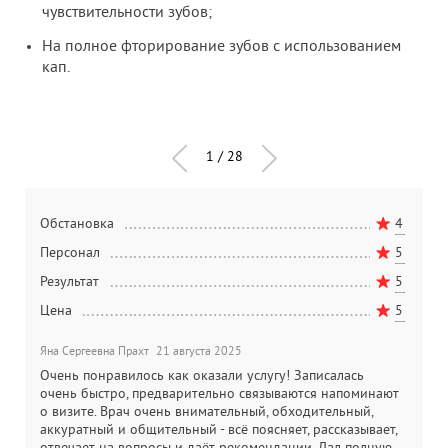
чувствительности зубов;
На полное фторирование зубов с использованием
кап.
1
/
28
5
Обстановка
4
О
5
Персонал
5
П
5
Результат
5
Р
5
Цена
5
Ц
Яна Сергеевна Прахт
21 августа 2025
Ю
Очень понравилось как оказали услугу! Записалась
С
очень быстро, предварительно связываются напоминают
с
о визите. Врач очень внимательный, обходительный,
в
аккуратный и общительный - всё поясняет, рассказывает,
п