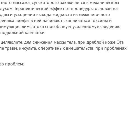
тного массажа, суть которого заключается в механическом
здухом. Терапевтический эффект от процедуры основан на
удам и ускорении выхода жидкости из межклеточного
ренажа лимфы в ней начинают скапливаться токсины и
Стимуляция лимфотока способствует усиленному выведению
 подкожной клетчатки.
целлюлите, для снижения массы тела, при дряблой коже. Эта
ле травм, инсульта, оперативных вмешательств, при проблемах
во проблем: