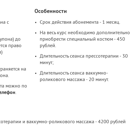
Особенности
на с
Срок действия абонемента - 1 месяц.
На весь курс необходимо дополнительно
упона) до
приобрести специальный костюм - 450
ется право
рублей.
в)
Длительность сеанса прессотерапии - 30
минут;
траняется на
Длительность сеанса ваккумно-
она.
роликового массажа - 20 минут.
ита можно по
телефон
.
сотерапии и ваккумно-роликового массажа - 4200 рублей