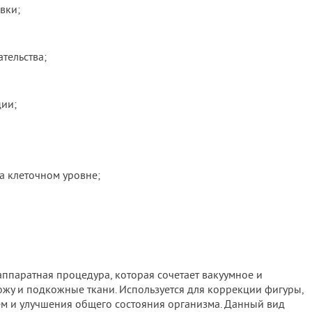
вки;
тельства;
ции;
а клеточном уровне;
 аппаратная процедура, которая сочетает вакуумное и
ожу и подкожные ткани. Используется для коррекции фигуры,
ем и улучшения общего состояния организма. Данный вид