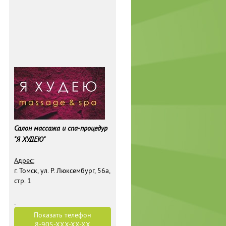
Салон массажа и спа-процедур
"Я ХУДЕЮ"
Адрес:
г. Томск, ул. Р. Люксембург, 56а,
стр. 1
Показать телефон
8-905-
XXX-XX-XX