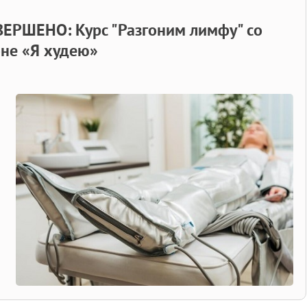
РШЕНО: Курс "Разгоним лимфу" со
оне «Я худею»