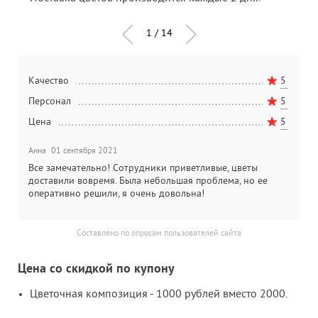
1
/
14
5
Качество
5
К
5
Персонал
5
П
5
Цена
5
Ц
Анна
01 сентября 2021
К
Все замечательно! Сотрудники приветливые, цветы
Ч
доставили вовремя. Была небольшая проблема, но ее
оперативно решили, я очень довольна!
Составлено по опросам пользователей сайта
Цена со скидкой по купону
Цветочная композиция - 1000 рублей вместо 2000.