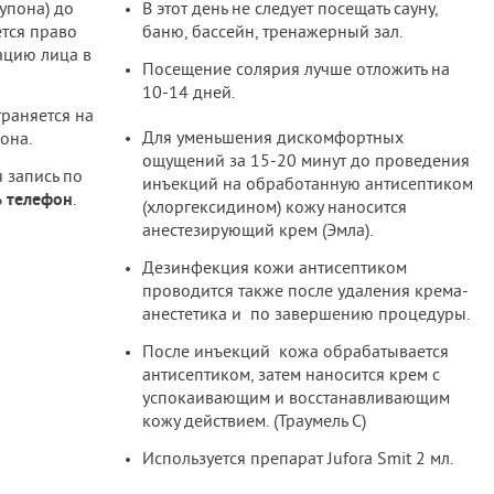
упона) до
В этот день не следует посещать сауну,
ется право
баню, бассейн, тренажерный зал.
ацию лица в
Посещение солярия лучше отложить на
10-14 дней.
траняется на
Для уменьшения дискомфортных
она.
ощущений за 15-20 минут до проведения
 запись по
инъекций на обработанную антисептиком
ь телефон
.
(хлоргексидином) кожу наносится
анестезирующий крем (Эмла).
Дезинфекция кожи антисептиком
проводится также после удаления крема-
анестетика и по завершению процедуры.
После инъекций кожа обрабатывается
антисептиком, затем наносится крем с
успокаивающим и восстанавливающим
кожу действием. (Траумель С)
Используется препарат Jufora Smit 2 мл.