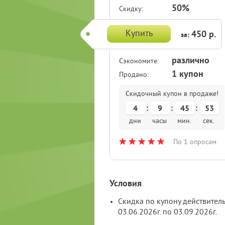
50%
Скидку:
Купить
450 р.
за:
различно
Сэкономите:
1 купон
Продано:
Скидочный купон в продаже!
4
9
45
52
дни
часы
мин.
сек.
По 1 опросам
Условия
Скидка по купону действитель
03.06.2026г. по 03.09.2026г.