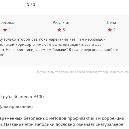
1
/
1
Персонал
Результат
Цена
5
5
5
у только второй раз, пока нареканий нет! Там небольшой
ак такой коридор снимают в офисном здании, всего два
ем. Но, в принципе, зачем им больше? В плане персонала вообще
но!
Результаты телефонного опроса пользователей нашего сайта
0 рублей вместо 9400.
 фиксированная).
овременных безопасных методов профилактики и коррекции
и. Название этой методики дословно означает «натуральное