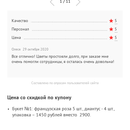
1
/
11
5
Качество
5
К
5
Персонал
5
П
5
Цена
5
Ц
Олеся
29 октября 2020
Л
Все отлично! Цветы простояли долго, при заказе мне
О
очень помогли сотрудницы, я осталась очень довольна!
п
Составлено по опросам пользователей сайта
Цена со скидкой по купону
Букет №1: французская роза 5 шт., диантус - 4 шт.,
упаковка – 1450 рублей вместо 2900.