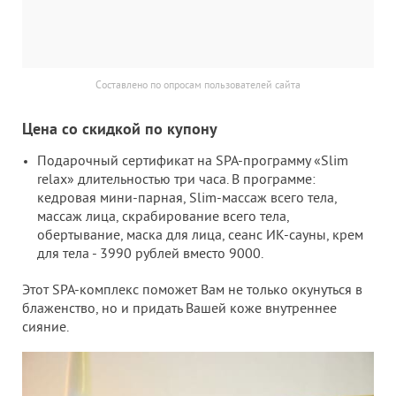
п
п
р
Составлено по опросам пользователей сайта
Цена со скидкой по купону
Подарочный сертификат на SPA-программу «Slim
relax» длительностью три часа. В программе:
кедровая мини-парная, Slim-массаж всего тела,
массаж лица, скрабирование всего тела,
обертывание, маска для лица, сеанс ИК-сауны, крем
для тела - 3990 рублей вместо 9000.
Этот SPA-комплекс поможет Вам не только окунуться в
блаженство, но и придать Вашей коже внутреннее
сияние.