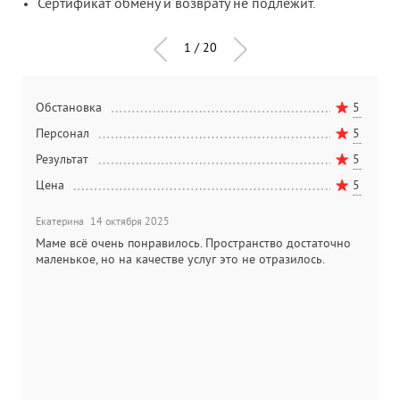
Сертификат обмену и возврату не подлежит.
1
/
20
5
Обстановка
5
О
5
Персонал
5
П
5
Результат
5
Р
5
Цена
5
Ц
Екатерина
14 октября 2025
Н
Маме всё очень понравилось. Пространство достаточно
О
маленькое, но на качестве услуг это не отразилось.
м
с
в
р
т
о
д
в
н