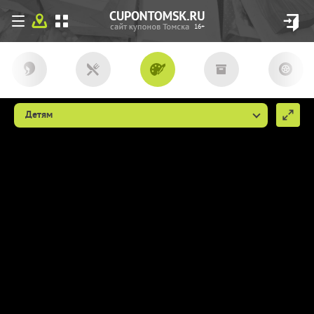
16+
Детям
Мы используем файлы сookie, чтобы
сделать cupon.tomsk.ru более удобным
для Вас. Если вы продолжаете
использовать наш сайт, мы будем считать,
что вы согласны с их использованием
(ссылка пункт 9
http://cupon.tomsk.ru/individ/
).