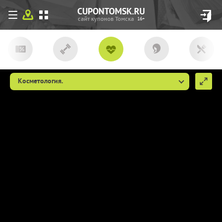
16+
Косметология.
Мы используем файлы сookie, чтобы
сделать cupon.tomsk.ru более удобным
для Вас. Если вы продолжаете
использовать наш сайт, мы будем считать,
что вы согласны с их использованием
(ссылка пункт 9
http://cupon.tomsk.ru/individ/
).