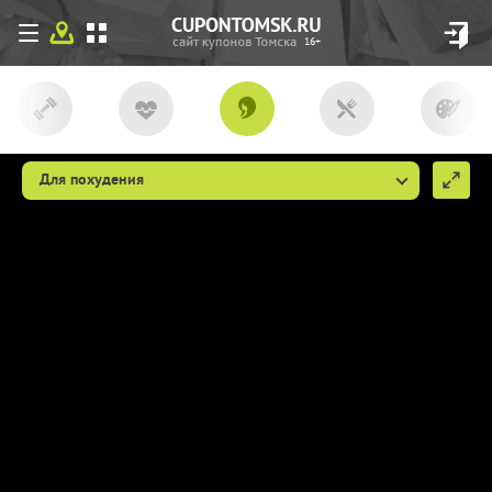
16+
Для похудения
Мы используем файлы сookie, чтобы
сделать cupon.tomsk.ru более удобным
для Вас. Если вы продолжаете
использовать наш сайт, мы будем считать,
что вы согласны с их использованием
(ссылка пункт 9
http://cupon.tomsk.ru/individ/
).