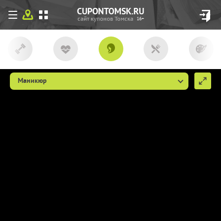
16+
Маникюр
Мы используем файлы сookie, чтобы
сделать cupon.tomsk.ru более удобным
для Вас. Если вы продолжаете
использовать наш сайт, мы будем считать,
что вы согласны с их использованием
(ссылка пункт 9
http://cupon.tomsk.ru/individ/
).