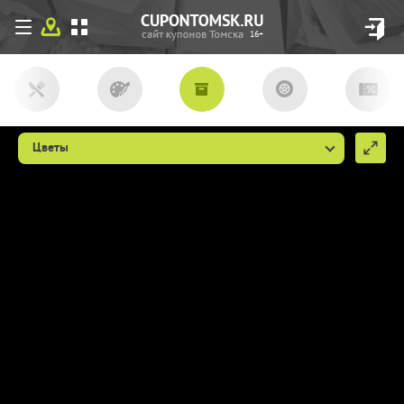
16+
Цветы
Мы используем файлы сookie, чтобы
сделать cupon.tomsk.ru более удобным
для Вас. Если вы продолжаете
использовать наш сайт, мы будем считать,
что вы согласны с их использованием
(ссылка пункт 9
http://cupon.tomsk.ru/individ/
).