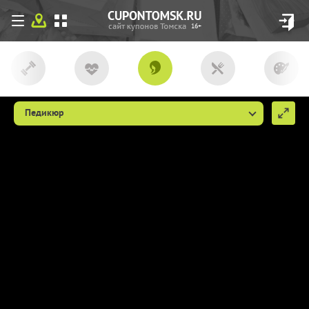
16+
Педикюр
Мы используем файлы сookie, чтобы
сделать cupon.tomsk.ru более удобным
для Вас. Если вы продолжаете
использовать наш сайт, мы будем считать,
что вы согласны с их использованием
(ссылка пункт 9
http://cupon.tomsk.ru/individ/
).