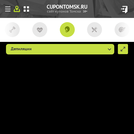
16+
Депиляции
Мы используем файлы сookie, чтобы
сделать cupon.tomsk.ru более удобным
для Вас. Если вы продолжаете
использовать наш сайт, мы будем считать,
что вы согласны с их использованием
(ссылка пункт 9
http://cupon.tomsk.ru/individ/
).