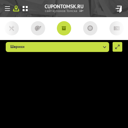
16+
Шарики
Мы используем файлы сookie, чтобы
сделать cupon.tomsk.ru более удобным
для Вас. Если вы продолжаете
использовать наш сайт, мы будем считать,
что вы согласны с их использованием
(ссылка пункт 9
http://cupon.tomsk.ru/individ/
).