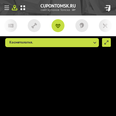
16+
Косметология.
Мы используем файлы сookie, чтобы
сделать cupon.tomsk.ru более удобным
для Вас. Если вы продолжаете
использовать наш сайт, мы будем считать,
что вы согласны с их использованием
(ссылка пункт 9
http://cupon.tomsk.ru/individ/
).